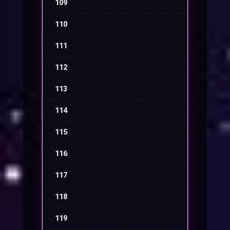
109
-
110
-
111
-
112
-
113
-
114
-
115
-
116
-
117
-
118
-
119
-