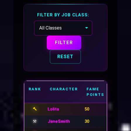
FILTER BY JOB CLASS:
RANK
CHARACTER
FAME
CLASS
POINTS
🔨
Lolita
50
Blacksmit
⚒️
JaneSmith
30
Blacksmit