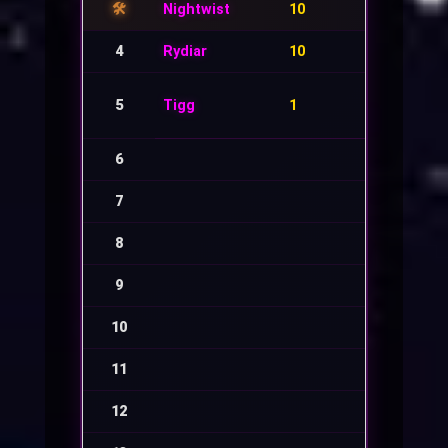
🛠️
Nightwist
10
Mechanic
4
Rydiar
10
Whitesmi
5
Tigg
1
Meister
6
-
7
-
8
-
9
-
10
-
11
-
12
-