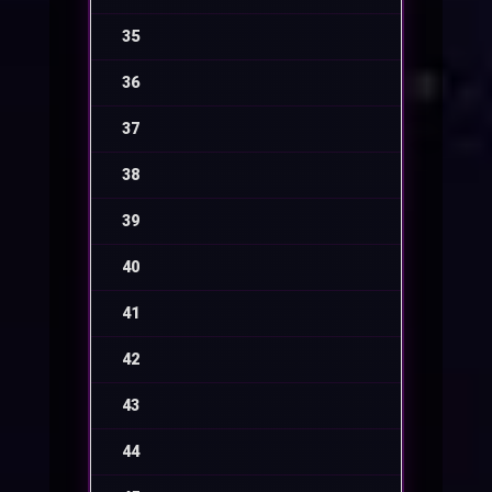
35
-
36
-
37
-
38
-
39
-
40
-
41
-
42
-
43
-
44
-