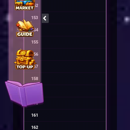
152
-
153
-
154
-
155
-
156
-
157
-
158
-
159
-
160
-
161
-
162
-