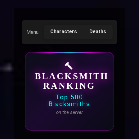
Characters
Deaths
Alchemi
Menu:
🔨
BLACKSMITH
RANKING
Top 500
Blacksmiths
on the server