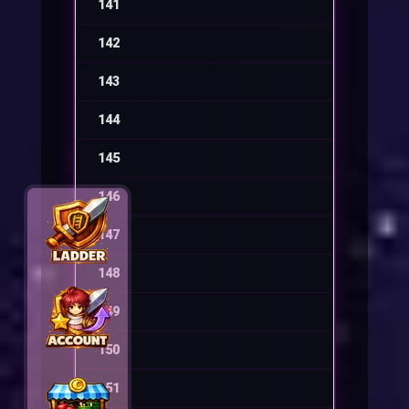
141
-
142
-
143
-
144
-
145
-
146
-
147
-
148
-
149
-
150
-
151
-